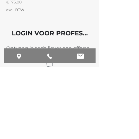
Prijs
€ 175,00
excl. BTW
LOGIN VOOR PROFESSIONELEN
Ontvang je toch liever een offerte
op maat?
offerte aanvragen