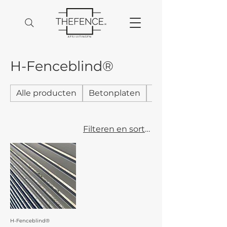
H-Fenceblind®
Alle producten
Betonplaten
Doliplanc® compo
Filteren en sorteren
H-Fenceblind®