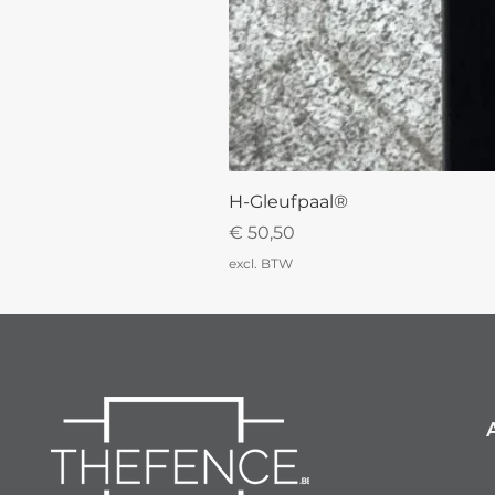
H-Gleufpaal®
Prijs
€ 50,50
excl. BTW