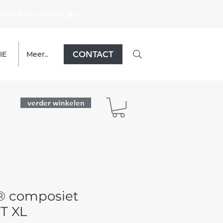
nfo@thefence.be
CONTACT
IE
Meer..
verder winkelen
® composiet
T XL