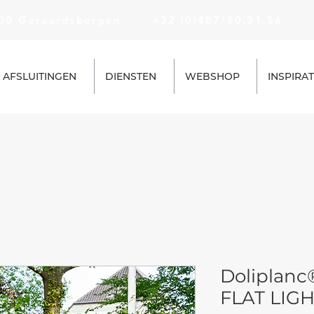
500 Geraardsbergen
+32 (0)487/80.31.56
i
AFSLUITINGEN
DIENSTEN
WEBSHOP
INSPIRAT
Doliplanc
FLAT LIGH