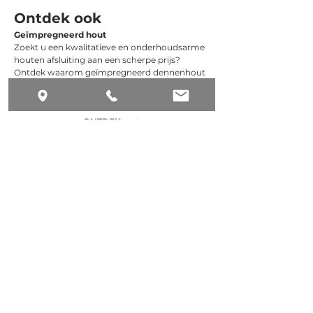
Ontdek ook
Geïmpregneerd hout
Zoekt u een kwalitatieve en onderhoudsarme
houten afsluiting aan een scherpe prijs?
Ontdek waarom geïmpregneerd dennenhout
al jarenlang een van de populairste keuzes is
voor tuinomheiningen.
ONTDEK
De verschillende soorten
invullingen met thermo den
De thermo den vormt de basis voor
verschillende soorten invullingen, ontdenk ze
hieronder.