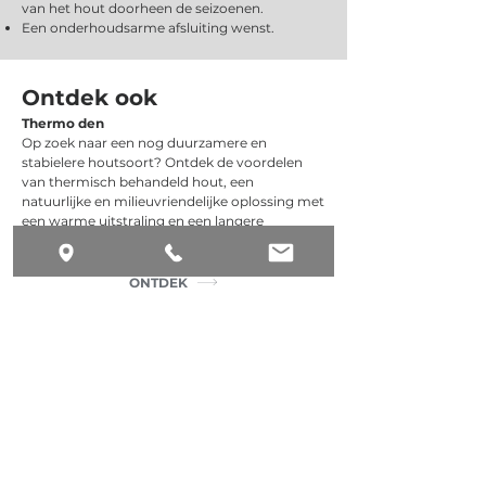
van het hout doorheen de seizoenen.
Een onderhoudsarme afsluiting wenst.
Ontdek ook
Thermo den
Op zoek naar een nog duurzamere en
stabielere houtsoort? Ontdek de voordelen
van thermisch behandeld hout, een
natuurlijke en milieuvriendelijke oplossing met
een warme uitstraling en een langere
levensduur.
ONTDEK
De verschillende soorten
invullingen met
geïmpregneerde den
De geïmpregneerde den vormt de basis voor